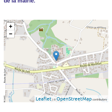
de la mairie.
+
−
Leaflet
OpenStreetMap
| ©
contributors