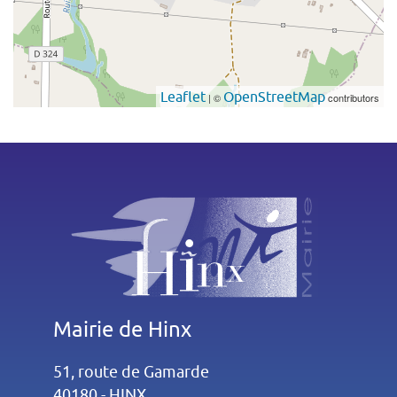
Leaflet
OpenStreetMap
| ©
contributors
Mairie de Hinx
51, route de Gamarde
40180 - HINX